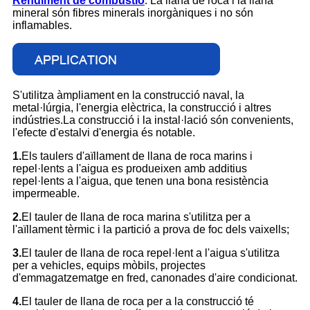
Rendiment de combustió
: La llana de roca i la llana
mineral són fibres minerals inorgàniques i no són
inflamables.
S'utilitza àmpliament en la construcció naval, la
metal·lúrgia, l'energia elèctrica, la construcció i altres
indústries.La construcció i la instal·lació són convenients,
l'efecte d'estalvi d'energia és notable.
1.
Els taulers d'aïllament de llana de roca marins i
repel·lents a l'aigua es produeixen amb additius
repel·lents a l'aigua, que tenen una bona resistència
impermeable.
2.
El tauler de llana de roca marina s'utilitza per a
l'aïllament tèrmic i la partició a prova de foc dels vaixells;
3.
El tauler de llana de roca repel·lent a l'aigua s'utilitza
per a vehicles, equips mòbils, projectes
d'emmagatzematge en fred, canonades d'aire condicionat.
4.
El tauler de llana de roca per a la construcció té