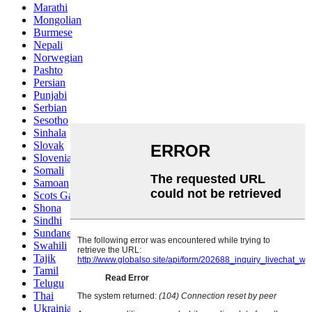
Marathi
Mongolian
Burmese
Nepali
Norwegian
Pashto
Persian
Punjabi
Serbian
Sesotho
Sinhala
Slovak
Slovenian
Somali
Samoan
Scots Gaelic
Shona
Sindhi
Sundanese
Swahili
Tajik
Tamil
Telugu
Thai
Ukrainian