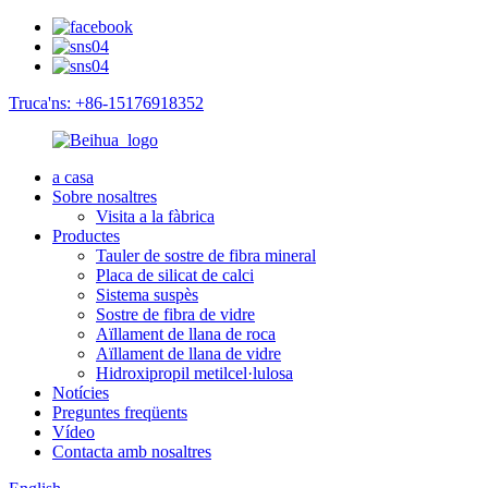
Truca'ns: +86-15176918352
a casa
Sobre nosaltres
Visita a la fàbrica
Productes
Tauler de sostre de fibra mineral
Placa de silicat de calci
Sistema suspès
Sostre de fibra de vidre
Aïllament de llana de roca
Aïllament de llana de vidre
Hidroxipropil metilcel·lulosa
Notícies
Preguntes freqüents
Vídeo
Contacta amb nosaltres