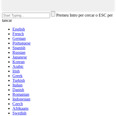
Premeu Intro per cercar o ESC per
tancar
English
French
German
Portuguese
Spanish
Russian
Japanese
Korean
Arabic
Irish
Greek
Turkish
Italian
Danish
Romanian
Indonesian
Czech
Afrikaans
Swedish