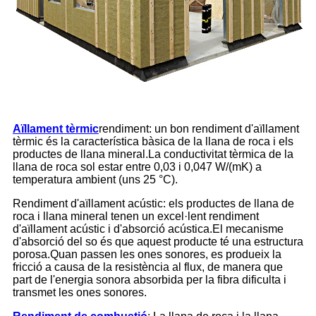
Aïllament tèrmic
rendiment: un bon rendiment d'aïllament
tèrmic és la característica bàsica de la llana de roca i els
productes de llana mineral.La conductivitat tèrmica de la
llana de roca sol estar entre 0,03 i 0,047 W/(mK) a
temperatura ambient (uns 25 °C).
Rendiment d'aïllament acústic: els productes de llana de
roca i llana mineral tenen un excel·lent rendiment
d'aïllament acústic i d'absorció acústica.El mecanisme
d'absorció del so és que aquest producte té una estructura
porosa.Quan passen les ones sonores, es produeix la
fricció a causa de la resistència al flux, de manera que
part de l'energia sonora absorbida per la fibra dificulta i
transmet les ones sonores.