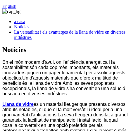
English
a casa
Notícies
La versatilitat i els avantatges de la llana de vidre en diverses
indústries
Notícies
En el món modern d'avui, on l'eficiència energètica i la
sostenibilitat són cada cop més importants, els materials
innovadors juguen un paper fonamental per assolir aquests
objectius.Un d'aquests materials que ofereix multitud de
beneficis és la llana de vidre.Amb les seves propietats
excepcionals, la llana de vidre s'ha convertit en una solució
buscada en diverses indústries.
Llana de vidre
és un material lleuger que presenta diversos
atributs notables, el que el fa molt versàtil i ideal per a una
gran varietat d'aplicacions.La seva lleugera densitat a granel
garanteix la facilitat de manipulació i instal·lació, la qual
cosa la converteix en una opció preferida per als
professionals que treballen amb materials d'aïllament.A més,