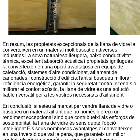
En resum, les propietats excepcionals de la llana de vidre la
converteixen en un material molt buscat en diverses
indústries.La seva naturalesa lleugera, baixa conductivitat
tèrmica, excel·lent absorció acústica i propietats ignífugues
la converteixen en una opció avantatjosa en equips de
calefacció, sistemes d'aire condicionat, aïllament de
canonades i construcció d'edificis.Tant si busqueu millorar
l'eficiència energètica, garantir la seguretat contra incendis o
millorar el confort acústic, la llana de vidre és una solució
fiable i versàtil per a les vostres necessitats d'aïllament.
En conclusió, si esteu al mercat per vendre llana de vidre o
busqueu un material aïllant que no només ofereixi un
rendiment excepcional sinó que contribueixi als esforços de
sostenibilitat, la llana de vidre és sens dubte l'opció
intel·ligent.Els seus nombrosos avantatges el converteixen
en una inversió que val la pena, que garanteix un millor
confort, eficiència energètica i seguretat en diverses