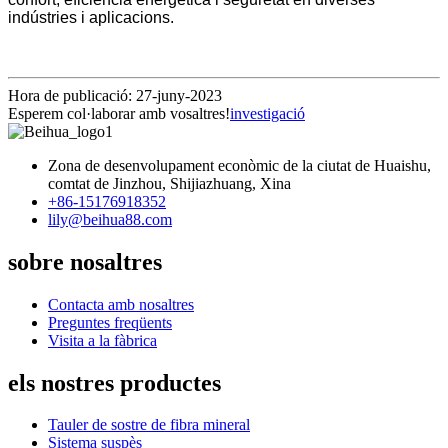
indústries i aplicacions.
Hora de publicació: 27-juny-2023
Esperem col·laborar amb vosaltres!
investigació
Zona de desenvolupament econòmic de la ciutat de Huaishu,
comtat de Jinzhou, Shijiazhuang, Xina
+86-15176918352
lily@beihua88.com
sobre nosaltres
Contacta amb nosaltres
Preguntes freqüents
Visita a la fàbrica
els nostres productes
Tauler de sostre de fibra mineral
Sistema suspès