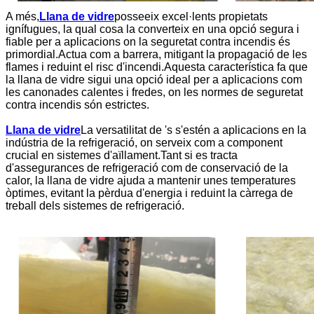
A més,
Llana de vidre
posseeix excel·lents propietats
ignífugues, la qual cosa la converteix en una opció segura i
fiable per a aplicacions on la seguretat contra incendis és
primordial.Actua com a barrera, mitigant la propagació de les
flames i reduint el risc d'incendi.Aquesta característica fa que
la llana de vidre sigui una opció ideal per a aplicacions com
les canonades calentes i fredes, on les normes de seguretat
contra incendis són estrictes.
Llana de vidre
La versatilitat de 's s'estén a aplicacions en la
indústria de la refrigeració, on serveix com a component
crucial en sistemes d'aïllament.Tant si es tracta
d'assegurances de refrigeració com de conservació de la
calor, la llana de vidre ajuda a mantenir unes temperatures
òptimes, evitant la pèrdua d'energia i reduint la càrrega de
treball dels sistemes de refrigeració.