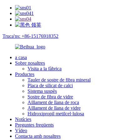
Truca'ns: +86-15176918352
a casa
Sobre nosaltres
Visita a la fàbrica
Productes
Tauler de sostre de fibra mineral
Placa de silicat de calci
Sistema suspès
Sostre de fibra de vidre
Aïllament de llana de roca
Aïllament de llana de vidre
Hidroxipropil metilcel·lulosa
Notícies
Preguntes freqüents
Vídeo
Contacta amb nosaltres