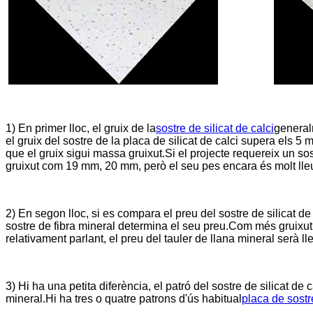
1) En primer lloc, el gruix de la
sostre de silicat de calci
general
el gruix del sostre de la placa de silicat de calci supera els 5 
que el gruix sigui massa gruixut.Si el projecte requereix un sos
gruixut com 19 mm, 20 mm, però el seu pes encara és molt lleug
2) En segon lloc, si es compara el preu del sostre de silicat de
sostre de fibra mineral determina el seu preu.Com més gruixut sig
relativament parlant, el preu del tauler de llana mineral serà l
3) Hi ha una petita diferència, el patró del sostre de silicat de 
mineral.Hi ha tres o quatre patrons d'ús habitual
placa de sostre