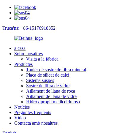
Truca'ns: +86-15176918352
a casa
Sobre nosaltres
Visita a la fàbrica
Productes
Tauler de sostre de fibra mineral
Placa de silicat de calci
Sistema suspès
Sostre de fibra de vidre
Aïllament de llana de roca
Aïllament de llana de vidre
Hidroxipropil metilcel·lulosa
Notícies
Preguntes freqüents
Vídeo
Contacta amb nosaltres