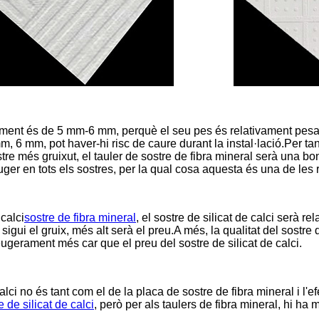
ment és de 5 mm-6 mm, perquè el seu pes és relativament pesat
mm, 6 mm, pot haver-hi risc de caure durant la instal·lació.Per tan
tre més gruixut, el tauler de sostre de fibra mineral serà una bo
er en tots els sostres, per la qual cosa aquesta és una de les r
 calci
sostre de fibra mineral
, el sostre de silicat de calci serà r
ui el gruix, més alt serà el preu.A més, la qualitat del sostre de
leugerament més car que el preu del sostre de silicat de calci.
calci no és tant com el de la placa de sostre de fibra mineral i l'e
 de silicat de calci
, però per als taulers de fibra mineral, hi ha