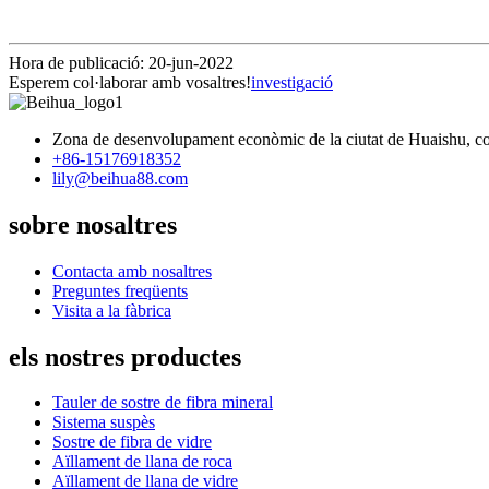
Hora de publicació: 20-jun-2022
Esperem col·laborar amb vosaltres!
investigació
Zona de desenvolupament econòmic de la ciutat de Huaishu, co
+86-15176918352
lily@beihua88.com
sobre nosaltres
Contacta amb nosaltres
Preguntes freqüents
Visita a la fàbrica
els nostres productes
Tauler de sostre de fibra mineral
Sistema suspès
Sostre de fibra de vidre
Aïllament de llana de roca
Aïllament de llana de vidre