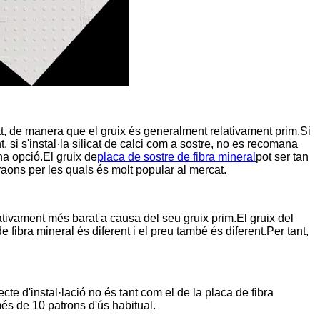
, de manera que el gruix és generalment relativament prim.Si
t, si s'instal·la silicat de calci com a sostre, no es recomana
na opció.El gruix de
placa de sostre de fibra mineral
pot ser tan
aons per les quals és molt popular al mercat.
elativament més barat a causa del seu gruix prim.El gruix del
 fibra mineral és diferent i el preu també és diferent.Per tant,
fecte d'instal·lació no és tant com el de la placa de fibra
 més de 10 patrons d'ús habitual.