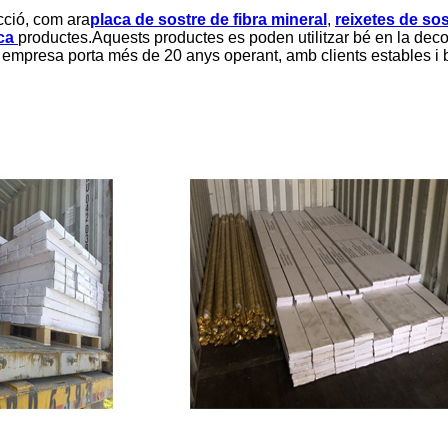
cció, com ara
placa de sostre de fibra mineral
,
reixetes de sos
ca
productes.Aquests productes es poden utilitzar bé en la decor
a empresa porta més de 20 anys operant, amb clients estables i b