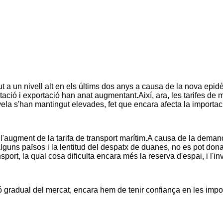
ut a un nivell alt en els últims dos anys a causa de la nova epidè
rtació i exportació han anat augmentant.Així, ara, les tarifes d
vela s'han mantingut elevades, fet que encara afecta la importac
 l'augment de la tarifa de transport marítim.A causa de la dema
lguns països i la lentitud del despatx de duanes, no es pot don
port, la qual cosa dificulta encara més la reserva d'espai, i l'i
ció gradual del mercat, encara hem de tenir confiança en les im