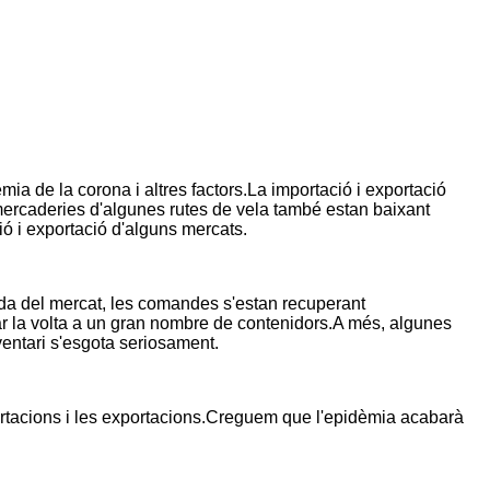
mia de la corona i altres factors.La importació i exportació
e mercaderies d'algunes rutes de vela també estan baixant
ió i exportació d'alguns mercats.
nda del mercat, les comandes s'estan recuperant
ar la volta a un gran nombre de contenidors.A més, algunes
nventari s'esgota seriosament.
portacions i les exportacions.Creguem que l'epidèmia acabarà