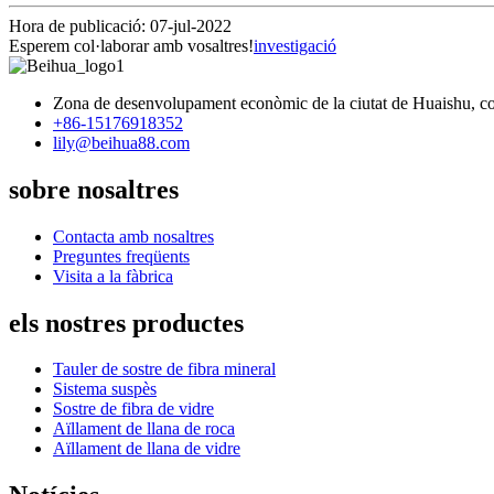
Hora de publicació: 07-jul-2022
Esperem col·laborar amb vosaltres!
investigació
Zona de desenvolupament econòmic de la ciutat de Huaishu, co
+86-15176918352
lily@beihua88.com
sobre nosaltres
Contacta amb nosaltres
Preguntes freqüents
Visita a la fàbrica
els nostres productes
Tauler de sostre de fibra mineral
Sistema suspès
Sostre de fibra de vidre
Aïllament de llana de roca
Aïllament de llana de vidre