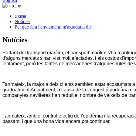
English
a casa
Notícies
Pel que fa a l'enviament, m'agradaria dir
Notícies
Parlant del transport marítim, el transport marítim s'ha manting
d'alguns mercats s'han vist molt afectades, i els costos d'impo
lentament, però les tarifes de mercaderies d'algunes rutes de 
Tanmateix, la majoria dels clients semblen estar acostumats a
gradualment.Actualment, a causa de la congestió portuària d'a
companyies navilieres han reduït el nombre de vaixells de trans
Tanmateix, amb el control efectiu de l'epidèmia i la recupera
passant, i que una bona vida encara pot continuar.