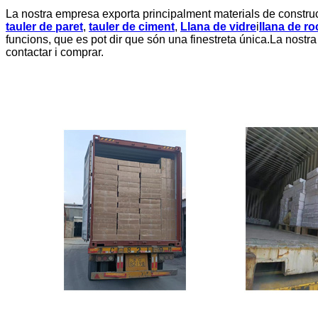
La nostra empresa exporta principalment materials de constru
tauler de paret
,
tauler de ciment
,
Llana de vidre
i
llana de ro
funcions, que es pot dir que són una finestreta única.La nostr
contactar i comprar.