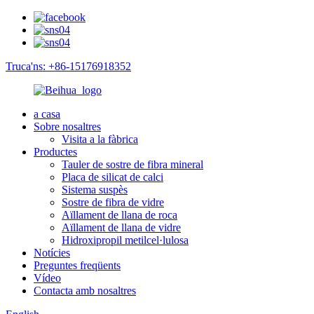
Truca'ns: +86-15176918352
a casa
Sobre nosaltres
Visita a la fàbrica
Productes
Tauler de sostre de fibra mineral
Placa de silicat de calci
Sistema suspès
Sostre de fibra de vidre
Aïllament de llana de roca
Aïllament de llana de vidre
Hidroxipropil metilcel·lulosa
Notícies
Preguntes freqüents
Vídeo
Contacta amb nosaltres